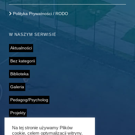
Polityka Prywatności / RODO
W NASZYM SERWISIE
Aktualności
Bez kategorii
Biblioteka
Galeria
Pedagog/Psycholog
Projekty
Samorząd Uczniowski
Na tej stronie używamy Plików
cookie, celem optymalizacji witryny.