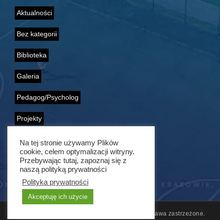
Aktualności
Bez kategorii
Biblioteka
Galeria
Pedagog/Psycholog
Projekty
Samorząd Uczniowski
Na tej stronie używamy Plików
cookie, celem optymalizacji witryny.
Przebywając tutaj, zapoznaj się z
Wolontariat
naszą polityką prywatności
Polityka prywatności
Akceptuję ich użycie
© 2011 - 2021 ZSG nr 1 w Krakowie. Wszelkie prawa zastrzeżone.