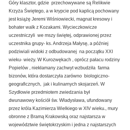
Góry klasztor, gdzie przechowywane są Relikwie
Krzyża Świętego, a w krypcie pod kaplicą pochowany
jest książę Jeremi Wiśniowiecki, magnat kresowy i
bohater walk z Kozakami. Wycieczkowicze
uczestniczyli we mszy świętej, odprawionej przez
uczestnika grupy- ks. Andrzeja Małysę, a później
podziwiali widoki z odbudowanej na początku XXI
wieku- wieży. W Kurozwękach , oprócz pałacu rodziny
Popielów , niekłamany zachwyt wzbudziła farma
bizonów, która dostarczyła zarówno biologiczno-
geograficznych, jak i kulinarnych skojarzeń. W
Szydłowie przedmiotem zwiedzania był
dwunawowy kościół św. Władysława, ufundowany
przez króla Kazimierza Wielkiego w XIV wieku., mury
obronne z Bramą Krakowską oraz najstarsza w
województwie świętokrzyskim i jedna z najstarszych