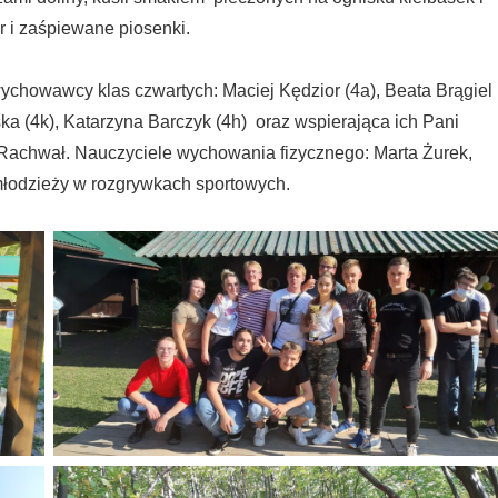
r i zaśpiewane piosenki.
chowawcy klas czwartych: Maciej Kędzior (4a), Beata Brągiel
ka (4k), Katarzyna Barczyk (4h) oraz wspierająca ich Pani
Rachwał. Nauczyciele wychowania fizycznego: Marta Żurek,
młodzieży w rozgrywkach sportowych.