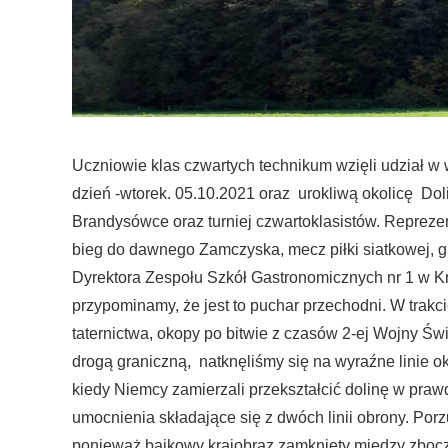
Uczniowie klas czwartych technikum wzięli udział w 
dzień -wtorek. 05.10.2021 oraz urokliwą okolicę D
Brandysówce oraz turniej czwartoklasistów. Reprezen
bieg do dawnego Zamczyska, mecz piłki siatkowej, gra
Dyrektora Zespołu Szkół Gastronomicznych nr 1 w Kra
przypominamy, że jest to puchar przechodni. W trakc
taternictwa, okopy po bitwie z czasów 2-ej Wojny Św
drogą graniczną, natknęliśmy się na wyraźne linie o
kiedy Niemcy zamierzali przekształcić dolinę w pra
umocnienia składające się z dwóch linii obrony. Por
ponieważ bajkowy krajobraz zamknięty między zbocza