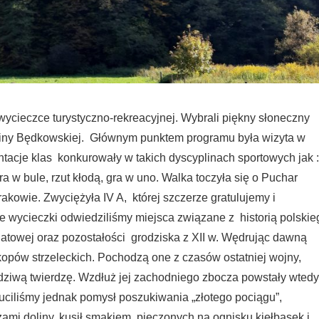
wycieczce turystyczno-rekreacyjnej. Wybrali piękny słoneczny
oliny Będkowskiej. Głównym punktem programu była wizyta w
tacje klas konkurowały w takich dyscyplinach sportowych jak :
 w bule, rzut kłodą, gra w uno. Walka toczyła się o Puchar
kowie. Zwyciężyła IV A, której szczerze gratulujemy i
ie wycieczki odwiedziliśmy miejsca związane z historią polskie
iatowej oraz pozostałości grodziska z XII w. Wędrując dawną
kopów strzeleckich. Pochodzą one z czasów ostatniej wojny,
wdziwą twierdzę. Wzdłuż jej zachodniego zbocza powstały wtedy
zuciliśmy jednak pomysł poszukiwania „złotego pociągu”,
mi doliny, kusił smakiem pieczonych na ognisku kiełbasek i