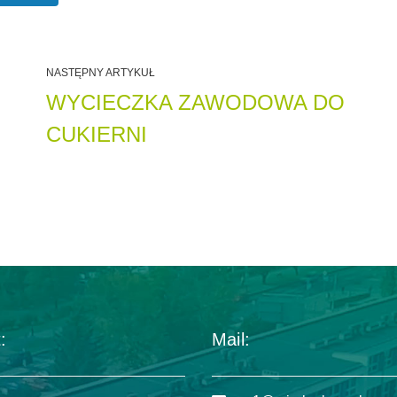
NASTĘPNY ARTYKUŁ
WYCIECZKA ZAWODOWA DO
CUKIERNI
:
Mail: