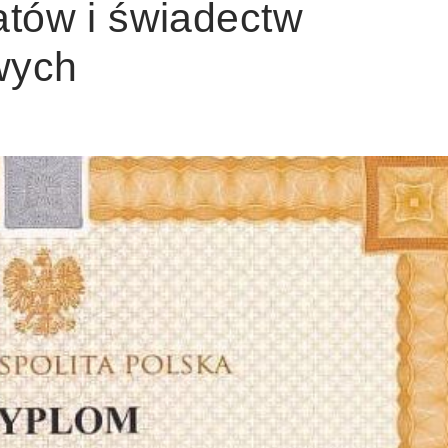
atów i świadectw
wych