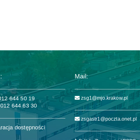
:
Mail:
 012 644 50 19
zsg1@mjo.krakow.pl
 012 644 63 30
zsgastr1@poczta.onet.pl
racja dostępności