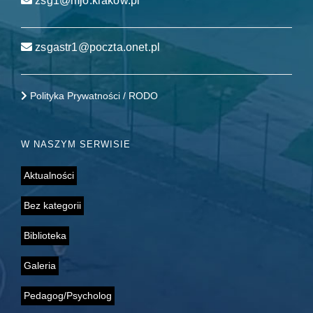
zsg1@mjo.krakow.pl
zsgastr1@poczta.onet.pl
Polityka Prywatności / RODO
W NASZYM SERWISIE
Aktualności
Bez kategorii
Biblioteka
Galeria
Pedagog/Psycholog