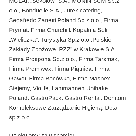
MOLAI, „Sokołów” S.A., MONIN SCM Sp.z
o.o., Bonduelle S.A., Jurek catering,
Segafredo Zanetti Poland Sp.z o.o., Firma
Prymat, Firma Churchill, Kopalnia Soli
„Wieliczka”, Turystyka Sp.z o.o.,Polskie
Zakłady Zbożowe „PZZ” w Krakowie S.A.,
Firma Prospona Sp.z o.o., Firma Tarsmak,
Firma Promiwex, Firma Piątnica, Firma
Gawor, Firma Bacówka, Firma Maspex,
Siejemy, Violife, Lantmannen Unibake
Poland, GastroPack, Gastro Rental, Domtom
Kompleksowe Zarządzanie Higieną, De.al
sp.z o.o.
Dziękujemy za wsparcie!