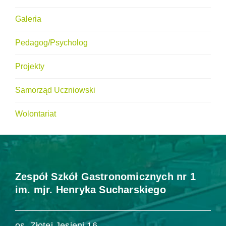
Galeria
Pedagog/Psycholog
Projekty
Samorząd Uczniowski
Wolontariat
Zespół Szkół Gastronomicznych nr 1
im. mjr. Henryka Sucharskiego
os. Złotej Jesieni 16,