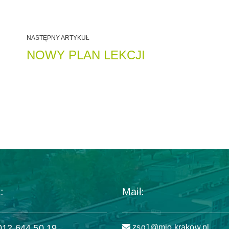
NASTĘPNY ARTYKUŁ
NOWY PLAN LEKCJI
:
Mail:
 012 644 50 19
zsg1@mjo.krakow.pl