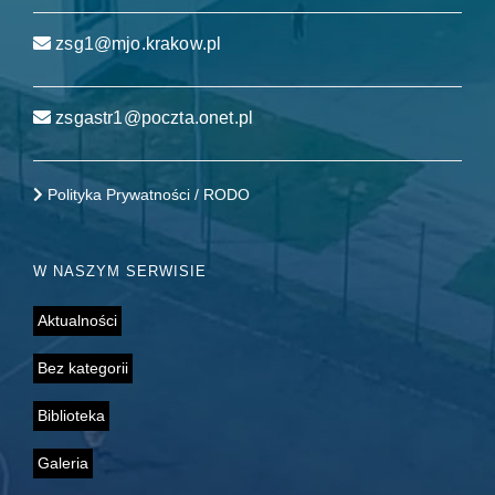
zsg1@mjo.krakow.pl
zsgastr1@poczta.onet.pl
Polityka Prywatności / RODO
W NASZYM SERWISIE
Aktualności
Bez kategorii
Biblioteka
Galeria