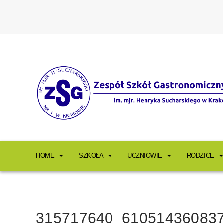
HOME
SZKOŁA
UCZNIOWIE
RODZICE
315717640_61051436083