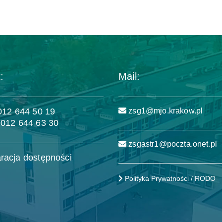
:
Mail:
 012 644 50 19
zsg1@mjo.krakow.pl
 012 644 63 30
zsgastr1@poczta.onet.pl
racja dostępności
Polityka Prywatności / RODO