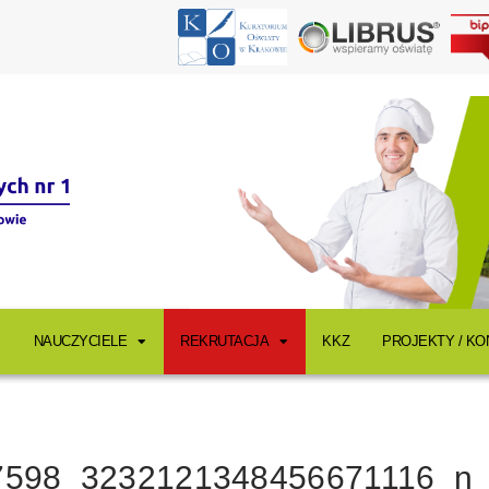
NAUCZYCIELE
REKRUTACJA
KKZ
PROJEKTY / K
7598_3232121348456671116_n