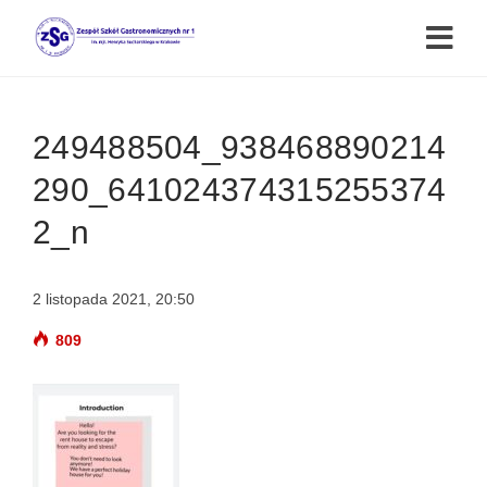
249488504_938468890214
290_641024374315255374
2_n
2 listopada 2021, 20:50
809