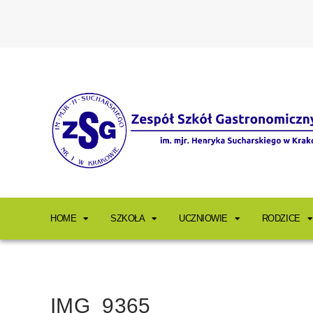
HOME
SZKOŁA
UCZNIOWIE
RODZICE
IMG_9365