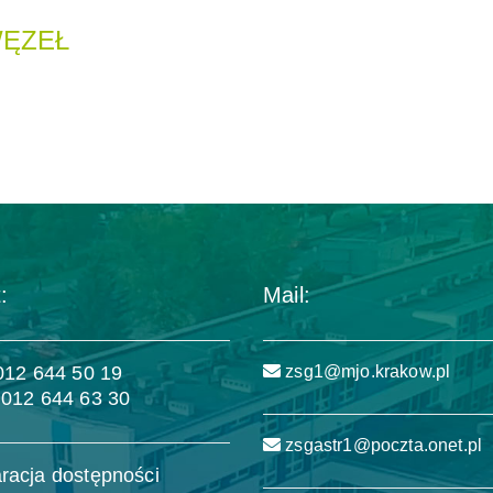
WĘZEŁ
:
Mail:
 012 644 50 19
zsg1@mjo.krakow.pl
 012 644 63 30
zsgastr1@poczta.onet.pl
racja dostępności