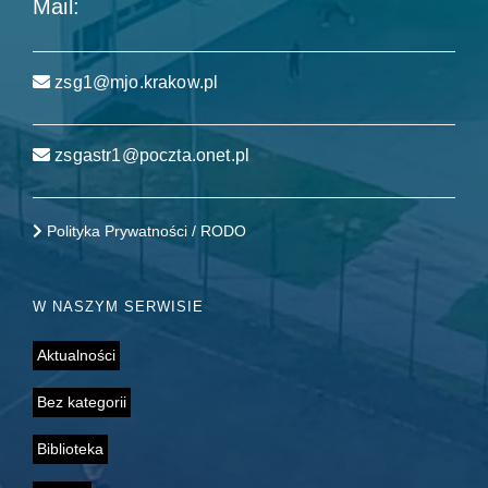
Mail:
zsg1@mjo.krakow.pl
zsgastr1@poczta.onet.pl
Polityka Prywatności / RODO
W NASZYM SERWISIE
Aktualności
Bez kategorii
Biblioteka