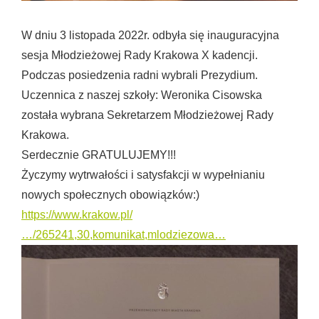
W dniu 3 listopada 2022r. odbyła się inauguracyjna
sesja Młodzieżowej Rady Krakowa X kadencji.
Podczas posiedzenia radni wybrali Prezydium.
Uczennica z naszej szkoły: Weronika Cisowska
została wybrana Sekretarzem Młodzieżowej Rady
Krakowa.
Serdecznie GRATULUJEMY!!!
Życzymy wytrwałości i satysfakcji w wypełnianiu
nowych społecznych obowiązków:)
https://www.krakow.pl/
…/265241,30,komunikat,mlodziezowa…