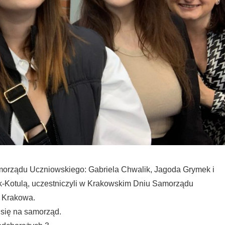
amorządu Uczniowskiego: Gabriela Chwalik, Jagoda Grymek i
k-Kotulą, uczestniczyli w Krakowskim Dniu Samorządu
 Krakowa.
 się na samorząd.