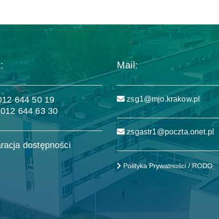
:
Mail:
 012 644 50 19
zsg1@mjo.krakow.pl
 012 644 63 30
zsgastr1@poczta.onet.pl
racja dostępności
Polityka Prywatności / RODO