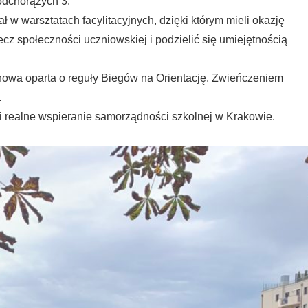
odchorążych 3.
ł w warsztatach facylitacyjnych, dzięki którym mieli okazję
z społeczności uczniowskiej i podzielić się umiejętnością
nowa oparta o reguły Biegów na Orientację. Zwieńczeniem
.
i realne wspieranie samorządności szkolnej w Krakowie.