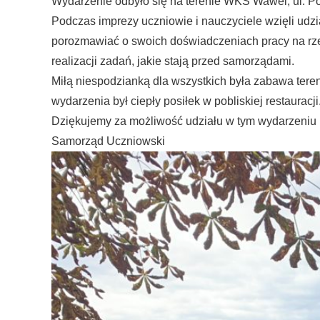
Wydarzenie odbyło się na terenie WKS Wawel, ul. P
Podczas imprezy uczniowie i nauczyciele wzięli udzia
porozmawiać o swoich doświadczeniach pracy na rzec
realizacji zadań, jakie stają przed samorządami.
Miłą niespodzianką dla wszystkich była zabawa tere
wydarzenia był ciepły posiłek w pobliskiej restauracji
Dziękujemy za możliwość udziału w tym wydarzeniu 
Samorząd Uczniowski