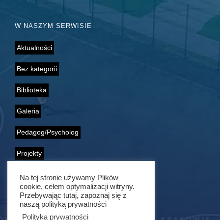
W NASZYM SERWISIE
Aktualności
Bez kategorii
Biblioteka
Galeria
Pedagog/Psycholog
Projekty
Samorząd Uczniowski
Na tej stronie używamy Plików
cookie, celem optymalizacji witryny.
Przebywając tutaj, zapoznaj się z
Wolontariat
naszą polityką prywatności
Polityka prywatności