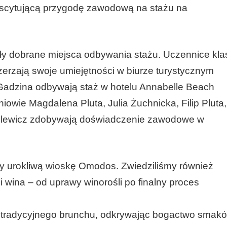
ekscytującą przygodę zawodową na stażu na
ały dobrane miejsca odbywania stażu. Uczennice kla
zerzają swoje umiejętności w biurze turystycznym
a Gadzina odbywają staż w hotelu Annabelle Beach
zniowie Magdalena Pluta, Julia Żuchnicka, Filip Pluta,
Grelewicz zdobywają doświadczenie zawodowe w
my urokliwą wioskę Omodos. Zwiedziliśmy również
ji wina – od uprawy winorośli po finalny proces
 tradycyjnego brunchu, odkrywając bogactwo smak