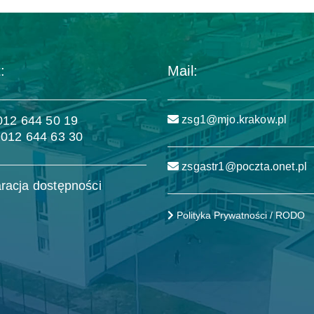
:
Mail:
 012 644 50 19
zsg1@mjo.krakow.pl
 012 644 63 30
zsgastr1@poczta.onet.pl
racja dostępności
Polityka Prywatności / RODO