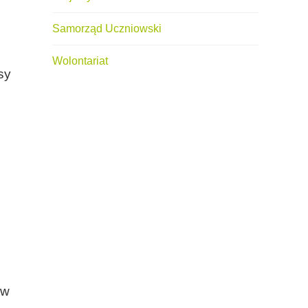
Samorząd Uczniowski
Wolontariat
sy
ów