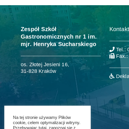
Zespół Szkół
Kontakt
Gastronomicznych nr 1 im.
mjr. Henryka Sucharskiego
Tel.:
Fax.:
os. Złotej Jesieni 16,
31-828 Kraków
Dekla
Na tej stronie używamy Plików
cookie, celem optymalizacji witryny.
Przebywając tutaj, zapoznaj się z