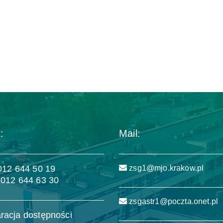
:
Mail:
 012 644 50 19
zsg1@mjo.krakow.pl
 012 644 63 30
zsgastr1@poczta.onet.pl
racja dostępności