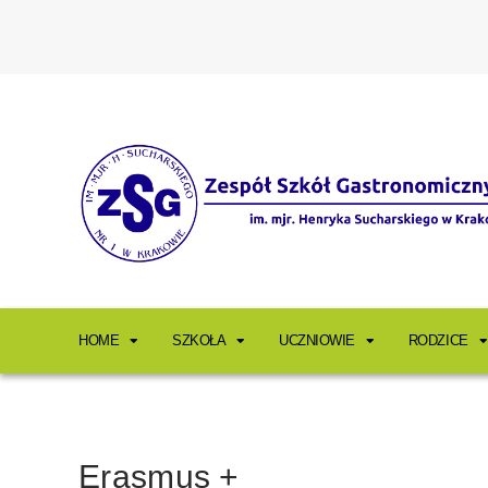
HOME
SZKOŁA
UCZNIOWIE
RODZICE
Erasmus +