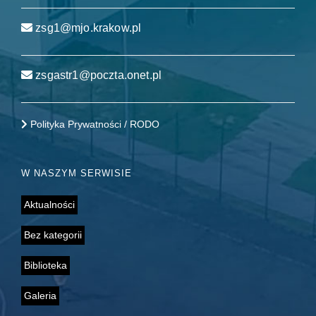
zsg1@mjo.krakow.pl
zsgastr1@poczta.onet.pl
Polityka Prywatności / RODO
W NASZYM SERWISIE
Aktualności
Bez kategorii
Biblioteka
Galeria