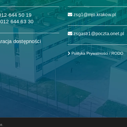
 012 644 50 19
zsg1@mjo.krakow.pl
 012 644 63 30
zsgastr1@poczta.onet.pl
racja dostępności
Polityka Prywatności / RODO
e.