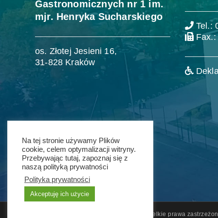
Gastronomicznych nr 1 im.
mjr. Henryka Sucharskiego
Tel.:
Fax.:
os. Złotej Jesieni 16,
31-828 Kraków
Dekla
Na tej stronie używamy Plików
cookie, celem optymalizacji witryny.
Przebywając tutaj, zapoznaj się z
naszą polityką prywatności
Polityka prywatności
Akceptuję ich użycie
© 2011 - 2021 ZSG nr 1 w Krakowie. Wszelkie prawa zastrzeżon