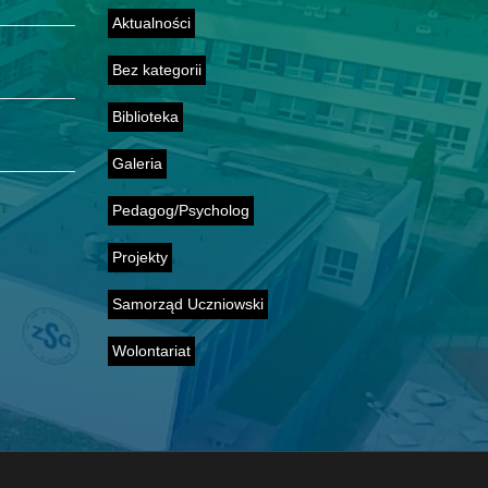
Aktualności
Bez kategorii
Biblioteka
Galeria
Pedagog/Psycholog
Projekty
Samorząd Uczniowski
Wolontariat