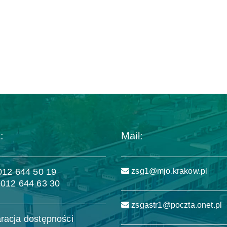
:
Mail:
 012 644 50 19
zsg1@mjo.krakow.pl
 012 644 63 30
zsgastr1@poczta.onet.pl
racja dostępności