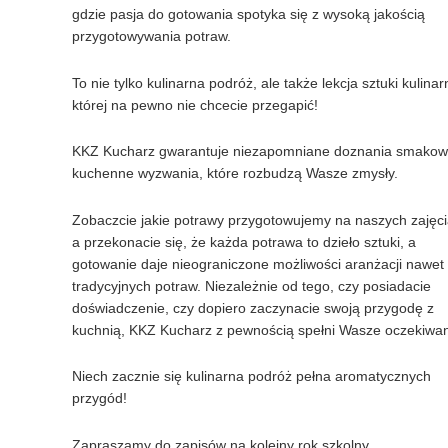
gdzie pasja do gotowania spotyka się z wysoką jakością
przygotowywania potraw.
To nie tylko kulinarna podróż, ale także lekcja sztuki kulinar
której na pewno nie chcecie przegapić!
KKZ Kucharz gwarantuje niezapomniane doznania smakow
kuchenne wyzwania, które rozbudzą Wasze zmysły.
Zobaczcie jakie potrawy przygotowujemy na naszych zajęc
a przekonacie się, że każda potrawa to dzieło sztuki, a
gotowanie daje nieograniczone możliwości aranżacji nawet
tradycyjnych potraw. Niezależnie od tego, czy posiadacie
doświadczenie, czy dopiero zaczynacie swoją przygodę z
kuchnią, KKZ Kucharz z pewnością spełni Wasze oczekiwan
Niech zacznie się kulinarna podróż pełna aromatycznych
przygód!
Zapraszamy do zapisów na kolejny rok szkolny.