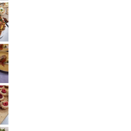
R
O
D
Z
O
N
A
!