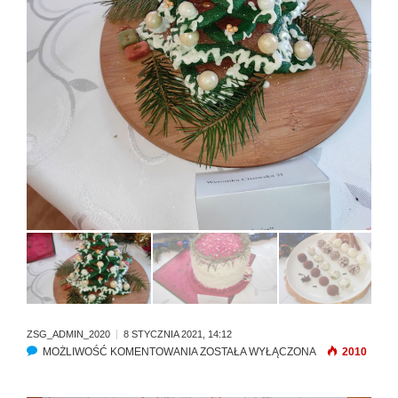
ZSG_ADMIN_2020
8 STYCZNIA 2021, 14:12
MOŻLIWOŚĆ KOMENTOWANIA
K
ZOSTAŁA WYŁĄCZONA
2010
O
N