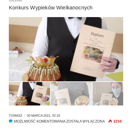
GALERIA
Konkurs Wypieków Wielkanocnych
TOMASZ
30 MARCA 2021, 02:16
MOŻLIWOŚĆ KOMENTOWANIA
K
ZOSTAŁA WYŁĄCZONA
2234
O