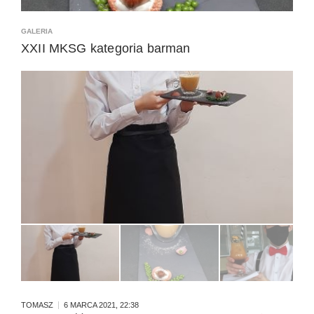
R
S
GALERIA
K
XXII MKSG kategoria barman
U
C
H
A
R
Z
A
2
0
2
1
TOMASZ
6 MARCA 2021, 22:38