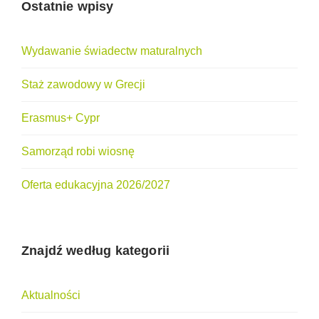
i
T
Ostatnie wpisy
A
s
T
a
A
Wydawanie świadectw maturalnych
C
c
H
Staż zawodowy w Grecji
h
P
R
Erasmus+ Cypr
Z
E
Samorząd robi wiosnę
D
S
I
Oferta edukacyjna 2026/2027
Ę
B
I
O
Znajdź według kategorii
R
C
Z
Aktualności
O
Ś