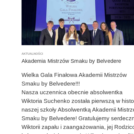
Ń
D
L
A
B
E
Z
P
AKTUALNOŚCI
I
Akademia Mistrzów Smaku by Belvedere
E
C
Z
Wielka Gala Finałowa Akademii Mistrzów
E
Smaku by Belvedere!!!
Ń
Nasza uczennica obecnie absolwentka
S
T
Wiktoria Suchenko została pierwszą w histor
W
naszej szkoły Absolwentką Akademii Mistr
A
2
Smaku by Belvedere! Gratulujemy serdeczn
0
Wiktorii zapału i zaangażowania, jej Rodzic
2