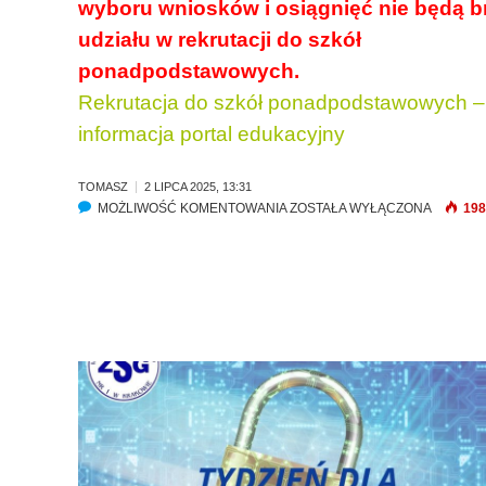
wyboru wniosków i osiągnięć nie będą b
udziału w rekrutacji do szkół
ponadpodstawowych.
Rekrutacja do szkół ponadpodstawowych –
informacja portal edukacyjny
TOMASZ
2 LIPCA 2025, 13:31
MOŻLIWOŚĆ KOMENTOWANIA
P
ZOSTAŁA WYŁĄCZONA
198
O
T
W
I
E
R
D
Z
E
N
I
E