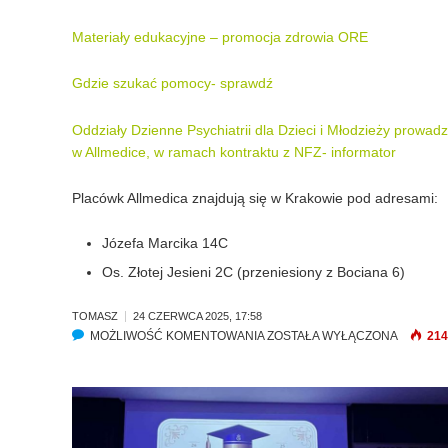
Materiały edukacyjne – promocja zdrowia ORE
Gdzie szukać pomocy- sprawdź
Oddziały Dzienne Psychiatrii dla Dzieci i Młodzieży prowad
w Allmedice, w ramach kontraktu z NFZ- informator
Placówk Allmedica znajdują się w Krakowie pod adresami:
Józefa Marcika 14C
Os. Złotej Jesieni 2C (przeniesiony z Bociana 6)
TOMASZ
24 CZERWCA 2025, 17:58
MOŻLIWOŚĆ KOMENTOWANIA
T
ZOSTAŁA WYŁĄCZONA
214
Y
D
Z
I
E