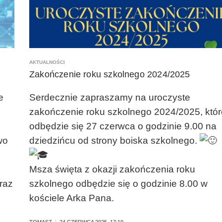
R
A
C
Y
K
O
AKTUALNOŚCI
M
Zakończenie roku szkolnego 2024/2025
I
S
J
e
Serdecznie zapraszamy na uroczyste
I
zakończenie roku szkolnego 2024/2025, któr
R
odbędzie się 27 czerwca o godzinie 9.00 na
E
K
wo
dziedzińcu od strony boiska szkolnego.
R
U
T
Msza święta z okazji zakończenia roku
A
oraz
szkolnego odbędzie się o godzinie 8.00 w
C
kościele Arka Pana.
Y
J
N
TOMASZ
24 CZERWCA 2025, 17:19