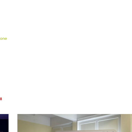
E
G
O
2
0
2
zone
4
/
2
0
2
5
8