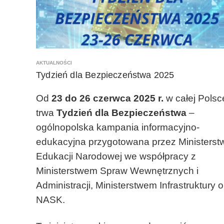
W
Y
B
O
R
U
AKTUALNOŚCI
S
Tydzień dla Bezpieczeństwa 2025
Z
K
Od
23 do 26 czerwca 2025 r.
w całej Polsc
O
trwa
Tydzień dla Bezpieczeństwa
–
Ł
Y
ogólnopolska kampania informacyjno-
edukacyjna przygotowana przez Ministerst
Edukacji Narodowej we współpracy z
Ministerstwem Spraw Wewnętrznych i
Administracji, Ministerstwem Infrastruktury 
NASK.