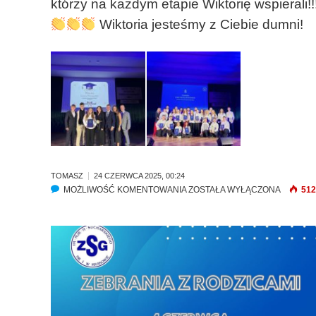
którzy na każdym etapie Wiktorię wspierali!!
5
Wiktoria jesteśmy z Ciebie dumni!
TOMASZ
24 CZERWCA 2025, 00:24
MOŻLIWOŚĆ KOMENTOWANIA
A
ZOSTAŁA WYŁĄCZONA
512
K
A
D
E
M
I
A
M