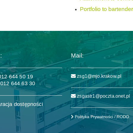
Portfolio to bartende
:
Mail:
 012 644 50 19
zsg1@mjo.krakow.pl
 012 644 63 30
zsgastr1@poczta.onet.pl
racja dostępności
Polityka Prywatności / RODO