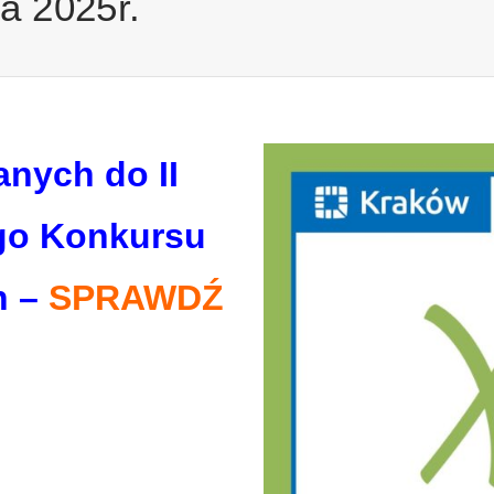
a 2025r.
anych do II
go Konkursu
h –
SPRAWDŹ