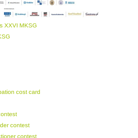
ons XXVI MKSG
KSG
ipation cost card
contest
der contest
tioner contest