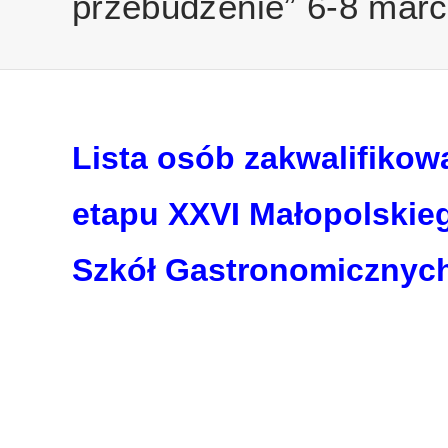
przebudzenie” 6-8 marc
Lista osób zakwalifikow
etapu XXVI Małopolskie
Szkół Gastronomicznyc